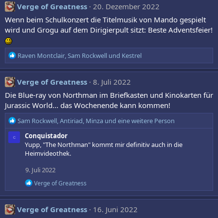
k
Verge of Greatness
20. Dezember 2022
t
Wenn beim Schulkonzert die Titelmusik von Mando gespielt
i
wird und Grogu auf dem Dirigierpult sitzt: Beste Adventsfeier!
o
n
e
R
Raven Montclair
,
Sam Rockwell
und
Kestrel
n
e
:
a
k
Verge of Greatness
8. Juli 2022
t
Die Blue-ray von Northman im Briefkasten und Kinokarten für
i
Jurassic World... das Wochenende kann kommen!
o
n
R
Sam Rockwell
,
Antiriad
,
Minza
und eine weitere Person
e
e
n
Conquistador
a
C
:
Yupp, "The Northman" kommt mir definitiv auch in die
k
Heimvideothek.
t
i
9. Juli 2022
o
n
R
Verge of Greatness
e
e
a
n
k
:
Verge of Greatness
16. Juni 2022
t