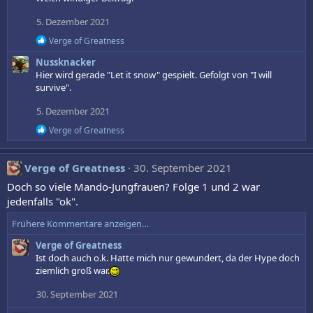
5. Dezember 2021
R
Verge of Greatness
e
Nussknacker
a
k
Hier wird gerade "Let it snow" gespielt. Gefolgt von "I will
t
survive".
i
o
5. Dezember 2021
n
e
R
Verge of Greatness
n
e
:
a
k
Verge of Greatness
30. September 2021
t
i
Doch so viele Mando-Jungfrauen? Folge 1 und 2 war
o
jedenfalls "ok".
n
e
Frühere Kommentare anzeigen…
n
:
Verge of Greatness
Ist doch auch o.k. Hatte mich nur gewundert, da der Hype doch
ziemlich groß war.
30. September 2021