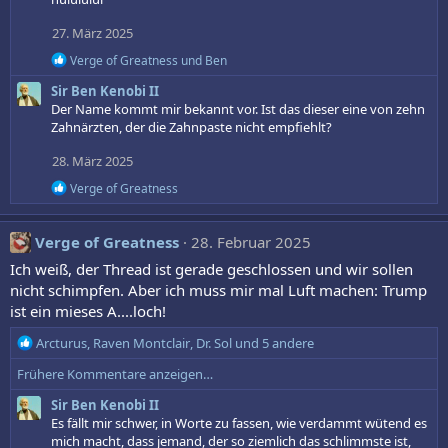
i
o
27. März 2025
n
e
R
Verge of Greatness
und
Ben
n
e
Sir Ben Kenobi II
:
a
k
Der Name kommt mir bekannt vor. Ist das dieser eine von zehn
t
Zahnärzten, der die Zahnpaste nicht empfiehlt?
i
o
28. März 2025
n
e
R
Verge of Greatness
n
e
:
a
k
Verge of Greatness
28. Februar 2025
t
i
Ich weiß, der Thread ist gerade geschlossen und wir sollen
o
nicht schimpfen. Aber ich muss mir mal Luft machen: Trump
n
ist ein mieses A....loch!
e
n
R
Arcturus
,
Raven Montclair
,
Dr. Sol
und 5 andere
:
e
Frühere Kommentare anzeigen…
a
k
Sir Ben Kenobi II
t
Es fällt mir schwer, in Worte zu fassen, wie verdammt wütend es
i
mich macht, dass jemand, der so ziemlich das schlimmste ist,