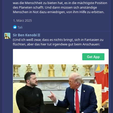
o
was die Menschheit zu bieten hat, es in die mächtigste Position
n
des Planeten schafft. Und dann müssen sich anständige
e
Menschen in Not dazu erniedrigen, von ihm Hilfe zu erbitten.
n
:
1. März 2025
R
Tali
e
Sir Ben Kenobi II
a
k
(Und ich weiß zwar, dass es nichts bringt, sich in Fantasien zu
t
flüchten, aber das hier tut irgendwie gut beim Anschauen:
i
o
n
e
n
: