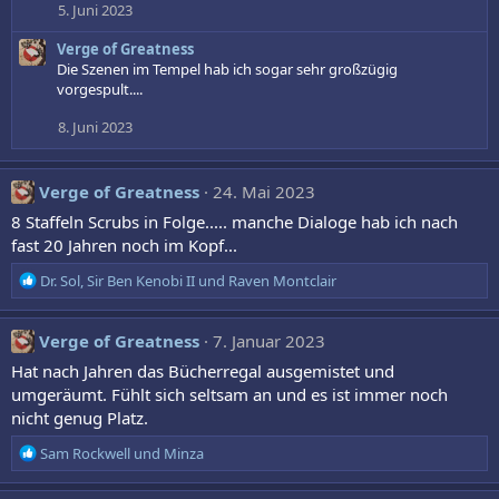
5. Juni 2023
Verge of Greatness
Die Szenen im Tempel hab ich sogar sehr großzügig
vorgespult....
8. Juni 2023
Verge of Greatness
24. Mai 2023
8 Staffeln Scrubs in Folge..... manche Dialoge hab ich nach
fast 20 Jahren noch im Kopf...
R
Dr. Sol
,
Sir Ben Kenobi II
und
Raven Montclair
e
a
k
Verge of Greatness
7. Januar 2023
t
Hat nach Jahren das Bücherregal ausgemistet und
i
umgeräumt. Fühlt sich seltsam an und es ist immer noch
o
nicht genug Platz.
n
e
R
Sam Rockwell
und
Minza
n
e
:
a