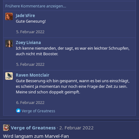
e
Frühere Kommentare anzeigen…
a
k
Jade'sFire
t
Gute Genesung!
i
o
5. Februar 2022
n
e
Zoey Liviana
n
Ich kenne niemanden, der sagt, es war ein leichter Schnupfen,
:
auch nicht mit Booster.
5. Februar 2022
Raven Montclair
Gute Besserung-ich bin gespannt, wann es bei uns einschlägt,
es scheint ja momentan nur noch eine Frage der Zeit zu sein.
Meine sind schon doppelt geimpft.
6. Februar 2022
R
Verge of Greatness
e
a
k
Verge of Greatness
2. Februar 2022
t
i
Wird langsam zum Marvel-Fan