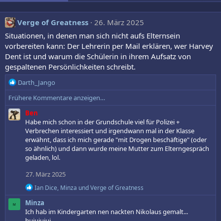
Verge of Greatness
26. März 2025
Situationen, in denen man sich nicht aufs Elternsein
vorbereiten kann: Der Lehrerin per Mail erklären, wer Harvey
Dent ist und warum die Schülerin in ihrem Aufsatz von
gespaltenen Persönlichkeiten schreibt.
R
Darth_Jango
e
Frühere Kommentare anzeigen…
a
k
Ben
t
Habe mich schon in der Grundschule viel für Polizei +
i
Verbrechen interessiert und irgendwann mal in der Klasse
o
erwähnt, dass ich mich gerade "mit Drogen beschäftige" (oder
n
so ähnlich) und dann wurde meine Mutter zum Elterngespräch
e
geladen, lol.
n
:
27. März 2025
R
Ian Dice
,
Minza
und
Verge of Greatness
e
Minza
a
M
k
Ich hab im Kindergarten nen nackten Nikolaus gemalt...
t
huiuiuiui