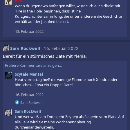
Ben
Wenn du irgendwo anfangen willst, würde ich auch direkt mit
'Fire in the Hole' beginnen, dass ist 'ne
Kurzgeschichtensammlung, die unter anderem die Geschichte
enthält auf der Justified basiert.
18. Februar 2022
Sam Rockwell
16. Februar 2022
Bereit für ein stürmisches Date mit Ylenia.
Frühere Kommentare anzeigen…
Scytale Mentel
Heut vormittag hieß die windige Flamme noch Xendra oder
ähnliches... Etwa ein Doppel-Date?
16. Februar 2022
R
Sam Rockwell
e
Sam Rockwell
a
k
Und wer weiß, am Ende geht Zeynep als Siegerin vom Platz. Auf
t
alle Fälle wird sie meine Wochenendplanung
i
durcheinanderwirbeln.
o