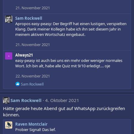
21. November 2021
Sam Rockwell
Apropos easy-peasy: Der Begriff hat einen lustigen, verspielten
Klang. Dank meiner Kollegin habe ich ihn seit diesem Jahr in
meinem aktiven Wortschatz eingebaut.
21. November 2021
Always21
A
easy-peasy ist auch bei uns ein mehr oder weniger normales
Wort. Ich bin alt, habe alle Quiz mit 9/10 erledigt.... oje
22. November 2021
R
Sam Rockwell
e
a
k
Sam Rockwell
4. Oktober 2021
t
i
Hätte gerade heute Abend gut auf WhatsApp zurückgreifen
o
können.
n
e
Raven Montclair
n
Probier Signal! Das lief.
: