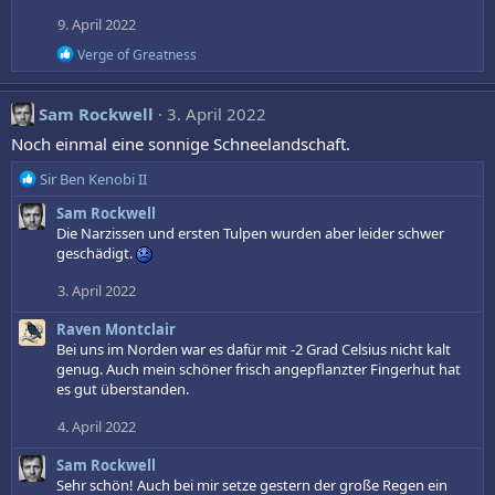
9. April 2022
R
Verge of Greatness
e
a
k
Sam Rockwell
3. April 2022
t
i
Noch einmal eine sonnige Schneelandschaft.
o
n
R
Sir Ben Kenobi II
e
e
n
Sam Rockwell
a
:
Die Narzissen und ersten Tulpen wurden aber leider schwer
k
geschädigt.
t
i
3. April 2022
o
n
Raven Montclair
e
Bei uns im Norden war es dafür mit -2 Grad Celsius nicht kalt
n
genug. Auch mein schöner frisch angepflanzter Fingerhut hat
:
es gut überstanden.
4. April 2022
Sam Rockwell
Sehr schön! Auch bei mir setze gestern der große Regen ein