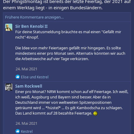
Der Pfingstmontag ist bereits der letzte Feiertag, der 2021 auf
einem Werktag liegt - in einigen Bundesländern.
Frühere Kommentare anzeigen…
Sir Ben Kenobi II
Für deine Statusmeldung bräuchte es mal einen "Gefällt mir
nicht"-Knopf.
Die Idee von mehr Feiertagen gefällt mir hingegen. Es sollte
mindestens einer pro Monat sein. Alternativ könnten wir auch
die Arbeitswoche auf vier Tage verkürzen.
24. Mai 2021
R
Elise
und
Kestrel
e
Sam Rockwell
a
k
Einer pro Monat? NRW kommt schon auf elf Feiertage. Ich weiß,
t
ich weiß, Augsburg und Bayern sind besser. Aber da in
i
Deutschland immer von weltweiten Spitzenpositionen
o
geträumt wird ... *hüstel* ... Es gilt Kambodscha zu schlagen.
n
Das Land kommt auf 28 bezahlte Feiertage.
e
n
24. Mai 2021
:
R
Kestrel