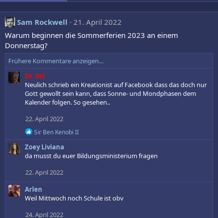
Sam Rockwell
21. April 2022
Warum beginnen die Sommerferien 2023 an einem
Donnerstag?
Frühere Kommentare anzeigen…
Dr. Sol
Neulich schrieb ein Kreationist auf Facebook dass das doch nur
Gott gewollt sein kann, dass Sonne- und Mondphasen dem
Kalender folgen. So gesehen..
22. April 2022
R
Sir Ben Kenobi II
e
Zoey Liviana
a
k
da musst du euer Bildungsministerium fragen
t
i
22. April 2022
o
n
Arlen
e
Weil Mittwoch noch Schule ist obv
n
:
24. April 2022