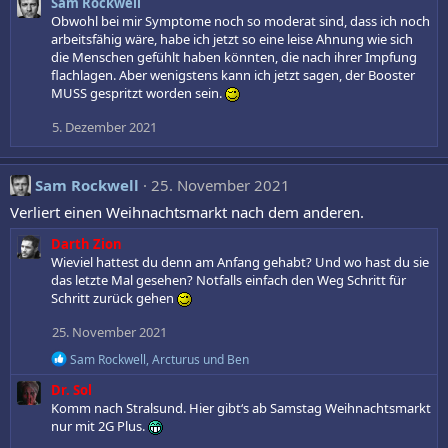
Sam Rockwell
Obwohl bei mir Symptome noch so moderat sind, dass ich noch
arbeitsfähig wäre, habe ich jetzt so eine leise Ahnung wie sich
die Menschen gefühlt haben könnten, die nach ihrer Impfung
flachlagen. Aber wenigstens kann ich jetzt sagen, der Booster
MUSS gespritzt worden sein.
5. Dezember 2021
Sam Rockwell
25. November 2021
Verliert einen Weihnachtsmarkt nach dem anderen.
Darth Zion
Wieviel hattest du denn am Anfang gehabt? Und wo hast du sie
das letzte Mal gesehen? Notfalls einfach den Weg Schritt für
Schritt zurück gehen
25. November 2021
R
Sam Rockwell
,
Arcturus
und
Ben
e
Dr. Sol
a
k
Komm nach Stralsund. Hier gibt‘s ab Samstag Weihnachtsmarkt
t
nur mit 2G Plus.
i