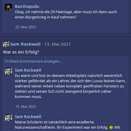
e
Banthapudu
a
k
Okay, ich nehme die 29 Feiertage, aber muss ich dann auch
t
einen Bürgerkrieg in Kauf nehmen?
i
o
25. Mai 2021
n
e
n
Sam Rockwell
13. Mai 2021
:
War es ein Erfolg?
Frühere Kommentare anzeigen…
Sam Rockwell
Du warst und bist an deinem Arbeitsplatz natürlich wesentlich
stärker gefährdet als ein Lehrer, der sich den Luxus leisten kann,
während seiner Arbeit neben komplett geöffneten Fenstern zu
stehen und seinen SuS nicht zwingend körperlich näher
kommen muss.
15. Mai 2021
Sam Rockwell
Meine Schülerin ist tatsächlich eine exzellente
Naturwissenschaftlerin. Ihr Experiment war ein Erfolg.
Mit