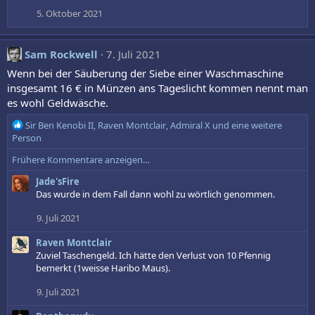
5. Oktober 2021
Sam Rockwell
7. Juli 2021
Wenn bei der Säuberung der Siebe einer Waschmaschine
insgesamt 16 € in Münzen ans Tageslicht kommen nennt man
es wohl Geldwäsche.
R
Sir Ben Kenobi II
,
Raven Montclair
,
Admiral X
und eine weitere
e
Person
a
Frühere Kommentare anzeigen…
k
t
Jade'sFire
i
Das wurde in dem Fall dann wohl zu wörtlich genommen.
o
n
9. Juli 2021
e
n
Raven Montclair
:
Zuviel Taschengeld. Ich hätte den Verlust von 10 Pfennig
bemerkt (1weisse Haribo Maus).
9. Juli 2021