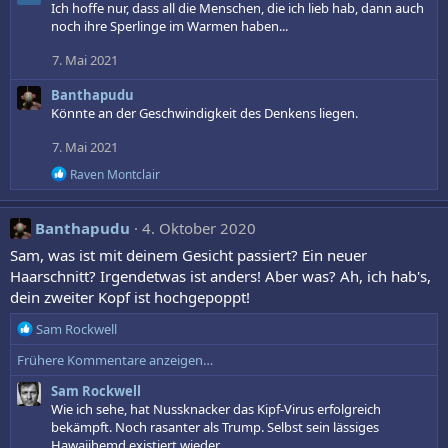
k
Ich hoffe nur, dass all die Menschen, die ich lieb hab, dann auch
t
noch ihre Sperlinge im Warmen haben...
i
o
7. Mai 2021
n
e
Banthapudu
n
Könnte an der Geschwindigkeit des Denkens liegen.
:
7. Mai 2021
R
Raven Montclair
e
a
k
Banthapudu
4. Oktober 2020
t
i
Sam, was ist mit deinem Gesicht passiert? Ein neuer
o
Haarschnitt? Irgendetwas ist anders! Aber was? Ah, ich hab's,
n
dein zweiter Kopf ist hochgepoppt!
e
n
R
Sam Rockwell
:
e
Frühere Kommentare anzeigen…
a
k
Sam Rockwell
t
Wie ich sehe, hat Nussknacker das Kipf-Virus erfolgreich
i
bekämpft. Noch rasanter als Trump. Selbst sein lässiges
o
Hawaiihemd existiert wieder.