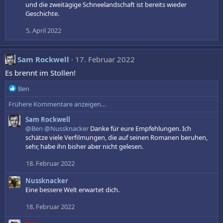
und die zweitägige Schneelandschaft ist bereits wieder
Geschichte.
5. April 2022
Sam Rockwell
17. Februar 2022
Es brennt im Stollen!
R
Ben
e
Frühere Kommentare anzeigen…
a
k
Sam Rockwell
t
@Ben
@Nussknacker
Danke für eure Empfehlungen. Ich
i
schätze viele Verfilmungen, die auf seinen Romanen beruhen,
o
sehr, habe ihn bisher aber nicht gelesen.
n
e
18. Februar 2022
n
:
Nussknacker
Eine bessere Welt erwartet dich.
18. Februar 2022