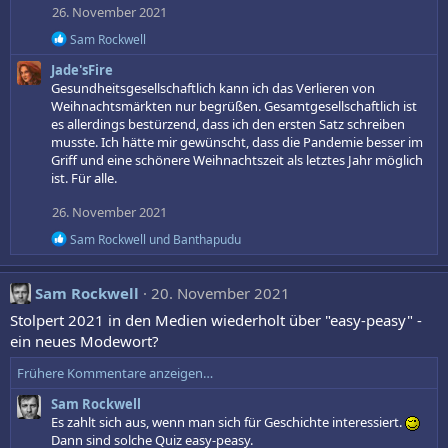
o
26. November 2021
n
e
R
Sam Rockwell
n
e
Jade'sFire
:
a
k
Gesundheitsgesellschaftlich kann ich das Verlieren von
t
Weihnachtsmärkten nur begrüßen. Gesamtgesellschaftlich ist
i
es allerdings bestürzend, dass ich den ersten Satz schreiben
o
musste. Ich hätte mir gewünscht, dass die Pandemie besser im
n
Griff und eine schönere Weihnachtszeit als letztes Jahr möglich
e
ist. Für alle.
n
:
26. November 2021
R
Sam Rockwell
und
Banthapudu
e
a
k
Sam Rockwell
20. November 2021
t
i
Stolpert 2021 in den Medien wiederholt über "easy-peasy" -
o
ein neues Modewort?
n
e
Frühere Kommentare anzeigen…
n
:
Sam Rockwell
Es zahlt sich aus, wenn man sich für Geschichte interessiert.
Dann sind solche Quiz easy-peasy.