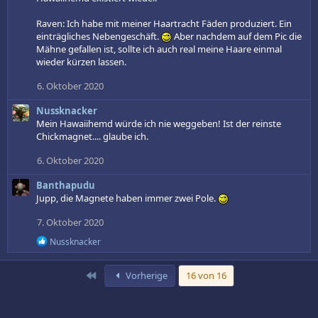
n
e
Raven: Ich habe mit meiner Haartracht Fäden produziert. Ein
n
einträgliches Nebengeschäft.
Aber nachdem auf dem Pic die
:
Mähne gefallen ist, sollte ich auch real meine Haare einmal
wieder kürzen lassen.
6. Oktober 2020
Nussknacker
Mein Hawaiihemd würde ich nie weggeben! Ist der reinste
Chickmagnet.... glaube ich.
6. Oktober 2020
Banthapudu
Jupp, die Magnete haben immer zwei Pole.
7. Oktober 2020
R
Nussknacker
e
a
k
Erste
Vorherige
16 von 16
t
i
o