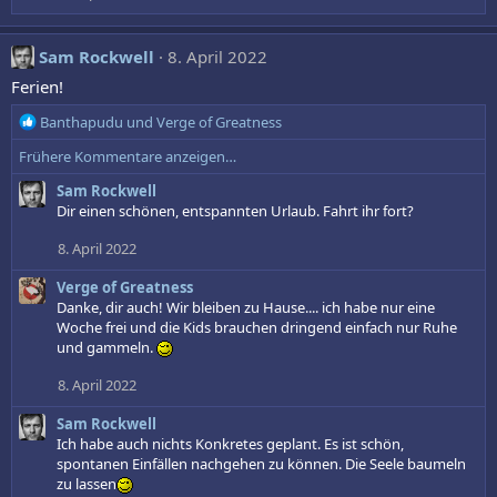
Sam Rockwell
8. April 2022
Ferien!
R
Banthapudu
und
Verge of Greatness
e
Frühere Kommentare anzeigen…
a
k
Sam Rockwell
t
Dir einen schönen, entspannten Urlaub. Fahrt ihr fort?
i
o
8. April 2022
n
e
Verge of Greatness
n
Danke, dir auch! Wir bleiben zu Hause.... ich habe nur eine
:
Woche frei und die Kids brauchen dringend einfach nur Ruhe
und gammeln.
8. April 2022
Sam Rockwell
Ich habe auch nichts Konkretes geplant. Es ist schön,
spontanen Einfällen nachgehen zu können. Die Seele baumeln
zu lassen