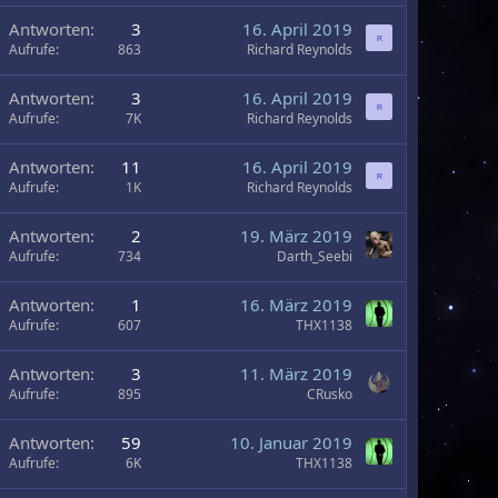
U
Antworten
3
16. April 2019
R
m
Aufrufe
863
Richard Reynolds
U
Antworten
3
16. April 2019
R
m
Aufrufe
7K
Richard Reynolds
U
Antworten
11
16. April 2019
R
m
Aufrufe
1K
Richard Reynolds
U
Antworten
2
19. März 2019
m
Aufrufe
734
Darth_Seebi
U
Antworten
1
16. März 2019
m
Aufrufe
607
THX1138
U
Antworten
3
11. März 2019
m
Aufrufe
895
CRusko
Antworten
59
10. Januar 2019
Aufrufe
6K
THX1138