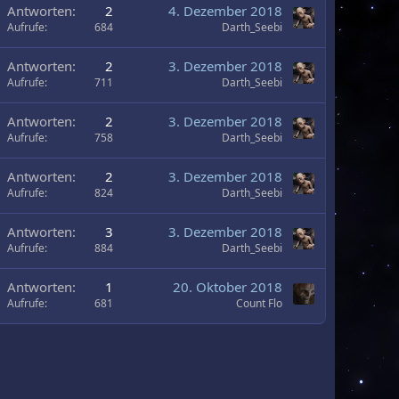
U
Antworten
2
4. Dezember 2018
m
Aufrufe
684
Darth_Seebi
U
Antworten
2
3. Dezember 2018
m
Aufrufe
711
Darth_Seebi
U
Antworten
2
3. Dezember 2018
m
Aufrufe
758
Darth_Seebi
U
Antworten
2
3. Dezember 2018
m
Aufrufe
824
Darth_Seebi
U
Antworten
3
3. Dezember 2018
m
Aufrufe
884
Darth_Seebi
Antworten
1
20. Oktober 2018
Aufrufe
681
Count Flo