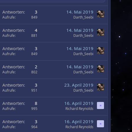
U
Antworten
3
14. Mai 2019
m
Aufrufe
849
Darth_Seebi
U
Antworten
4
14. Mai 2019
m
Aufrufe
881
Darth_Seebi
U
Antworten
3
14. Mai 2019
m
Aufrufe
849
Darth_Seebi
U
Antworten
2
14. Mai 2019
m
Aufrufe
802
Darth_Seebi
U
Antworten
3
23. April 2019
m
Aufrufe
951
Darth_Seebi
U
Antworten
8
16. April 2019
R
m
Aufrufe
995
Richard Reynolds
U
Antworten
3
16. April 2019
R
m
Aufrufe
964
Richard Reynolds