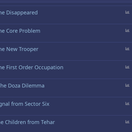
The Disappeared
f
The Core Problem
r
a
f
g
The New Trooper
r
e
a
f
g
he First Order Occupation
r
e
a
f
g
 The Doza Dilemma
r
e
a
f
g
gnal from Sector Six
r
e
a
f
g
he Children from Tehar
r
e
a