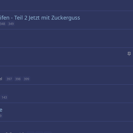
fen - Teil 2 Jetzt mit Zuckerguss
348
349
n
g
e
p
el
397
398
399
i
n
n
143
t
e
9