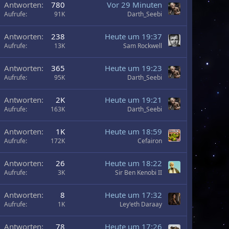
Antworten
780
Vor 29 Minuten
Aufrufe
91K
Darth_Seebi
U
Antworten
238
Heute um 19:37
m
Aufrufe
13K
Sam Rockwell
Antworten
365
Heute um 19:23
Aufrufe
95K
Darth_Seebi
Antworten
2K
Heute um 19:21
Aufrufe
163K
Darth_Seebi
Antworten
1K
Heute um 18:59
Aufrufe
172K
Cefairon
Antworten
26
Heute um 18:22
Aufrufe
3K
Sir Ben Kenobi II
Antworten
8
Heute um 17:32
Aufrufe
1K
Ley'eth Daraay
Antworten
78
Heute um 17:26