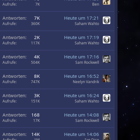
Aufrufe
7K
Ben
Antworten
7K
Heute um 17:21
Aufrufe
360K
Saham Wahto
Antworten
2K
Heute um 17:19
Aufrufe
117K
Saham Wahto
A
Antworten
4K
Heute um 17:16
Aufrufe
504K
Sam Rockwell
Antworten
8K
Heute um 16:52
Aufrufe
747K
Neelyn Vandrik
Antworten
3K
Heute um 16:24
Aufrufe
151K
Saham Wahto
Antworten
168
Heute um 14:08
Aufrufe
17K
Sam Rockwell
Antworten
14K
Heute um 14:06
Aufrufe
1M
Ian Dice