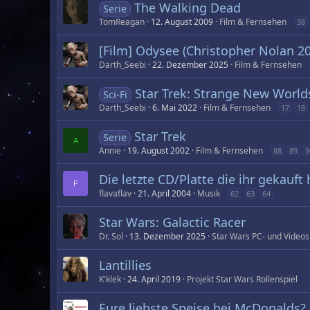
The Walking Dead
Serie
TomReagan
12. August 2009
Film & Fernsehen
38
[Film] Odysee (Christopher Nolan 2
Darth_Seebi
22. Dezember 2025
Film & Fernsehen
Star Trek: Strange New World
Sci-Fi
Darth_Seebi
6. Mai 2022
Film & Fernsehen
17
18
Star Trek
Serie
A
Annie
19. August 2002
Film & Fernsehen
88
89
9
Die letzte CD/Platte die ihr gekauft
F
flavaflav
21. April 2004
Musik
62
63
64
Star Wars: Galactic Racer
Dr. Sol
13. Dezember 2025
Star Wars PC- und Videos
Lantillies
K'klek
24. April 2019
Projekt Star Wars Rollenspiel
Eure liebste Speise bei McDonalds?