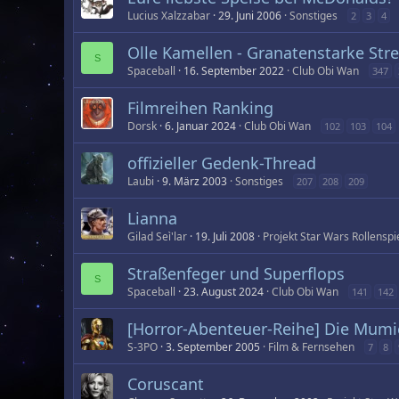
Lucius Xalzzabar
29. Juni 2006
Sonstiges
2
3
4
Olle Kamellen - Granatenstarke Strei
S
Spaceball
16. September 2022
Club Obi Wan
347
Filmreihen Ranking
Dorsk
6. Januar 2024
Club Obi Wan
102
103
104
offizieller Gedenk-Thread
Laubi
9. März 2003
Sonstiges
207
208
209
Lianna
Gilad Seì'lar
19. Juli 2008
Projekt Star Wars Rollenspi
Straßenfeger und Superflops
S
Spaceball
23. August 2024
Club Obi Wan
141
142
[Horror-Abenteuer-Reihe] Die Mumi
S-3PO
3. September 2005
Film & Fernsehen
7
8
Coruscant