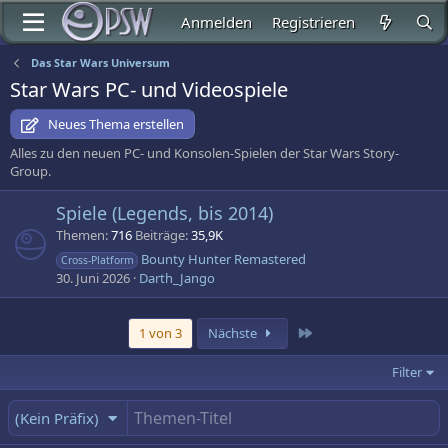
Anmelden
Registrieren
Das Star Wars Universum
Star Wars PC- und Videospiele
Neues Thema erstellen
Alles zu den neuen PC- und Konsolen-Spielen der Star Wars Story-
Group.
Spiele (Legends, bis 2014)
Themen
716
Beiträge
35,9K
Bounty Hunter Remastered
Cross-Platform
30. Juni 2026
Darth_Jango
Letzte
1 von 3
Nächste
Filter
(Kein Präfix)