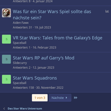
Antworten
8
4. Januar 2024
Was für ein Star Wars Spiel sollte das
nächste sein?
f
Aiden Fawx
r
Antworten
31
19. Juli 2023
a
g
VR Star Wars: Tales from the Galaxy‘s Edge
S
e
Spaceball
Antworten
1
16. Februar 2023
Star Wars RP auf Garry's Mod
S
Slidecurry
Antworten
2
12. Januar 2023
Star Wars Squadrons
S
Spaceball
Antworten
158
30. November 2022
Letzte
1 von 3
Nächste
Das Star Wars Universum