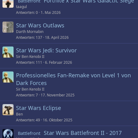
Fortnite x Star Wars Galactic Siege
Battlefront
taagul
Antworten
0
1. Mai 2026
Star Wars Outlaws
Darth Mornabin
Antworten
137
18. April 2026
Star Wars Jedi: Survivor
Sir Ben Kenobi II
Antworten
111
6. Februar 2026
Professionelles Fan-Remake von Level 1 von
Dark Forces
Sir Ben Kenobi II
Antworten
7
17. November 2025
Star Wars Eclipse
Ben
Antworten
49
16. Oktober 2025
Star Wars Battlefront II - 2017
Battlefront