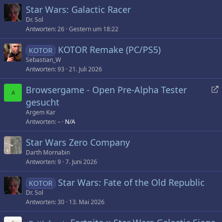
Star Wars: Galactic Racer
Dr. Sol
Antworten
26
Gestern um 18:22
KOTOR Remake (PC/PS5)
KOTOR
Sebastian_W
Antworten
93
21. Juli 2026
Browsergame - Open Pre-Alpha Tester
A
gesucht
l
Argem Kar
e
Antworten
–
N/A
i
t
Star Wars Zero Company
e
Darth Mornabin
n
Antworten
9
7. Juni 2026
Star Wars: Fate of the Old Republic
KOTOR
Dr. Sol
Antworten
30
13. Mai 2026